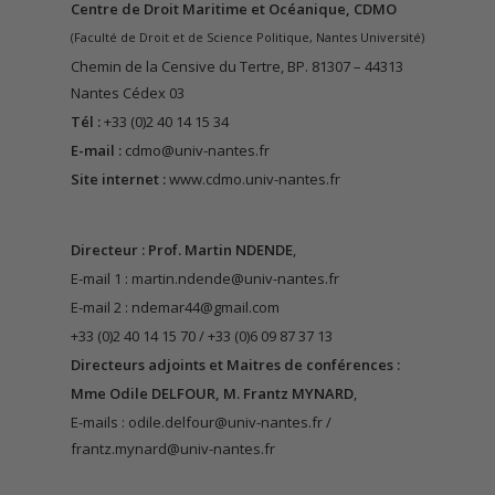
Centre de Droit Maritime et Océanique, CDMO
(Faculté de Droit et de Science Politique, Nantes Université)
Chemin de la Censive du Tertre, BP. 81307 – 44313
Nantes Cédex 03
Tél :
+33 (0)2 40 14 15 34
E-mail :
cdmo@univ-nantes.fr
Site internet :
www.cdmo.univ-nantes.fr
Directeur : Prof. Martin NDENDE
,
E-mail 1 :
martin.ndende@univ-nantes.fr
E-mail 2 :
ndemar44@gmail.com
+33 (0)2 40 14 15 70 / +33 (0)6 09 87 37 13
Directeurs adjoints et
Maitres de conférences
:
Mme Odile DELFOUR, M. Frantz MYNARD
,
E-mails :
odile.delfour@univ-nantes.fr
/
frantz.mynard@univ-nantes.fr