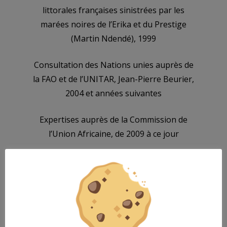
littorales françaises sinistrées par les
marées noires de l’Erika et du Prestige
(Martin Ndendé), 1999
Consultation des Nations unies auprès de
la FAO et de l’UNITAR, Jean-Pierre Beurier,
2004 et années suivantes
Expertises auprès de la Commission de
l’Union Africaine, de 2009 à ce jour
Expertise auprès des Nations-Unies
(Martin Ndendé), de 2014 à ce jour
Expertise auprès de la Banque Mondiale
(Martin Ndendé), de 2021 à ce jour