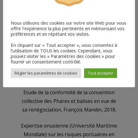
Expertise auprès de la DG MOVE de la
Commission européenne en matière de
Nous utilisons des cookies sur notre site Web pour vous
transports maritimes, membre de la
offrir l'expérience la plus pertinente en mémorisant vos
préférences et en répétant vos visites.
Taskforce on Maritime Employment and
Competitiveness (Patrick Chaumette),
En cliquant sur « Tout accepter », vous consentez à
l'utilisation de TOUS les cookies. Cependant, vous
2010-2011
pouvez visiter les « Paramètres des cookies » pour
fournir un consentement contrôlé.
Expertise des grands cours d’eau
Régler les paramètres de cookies
Tout accepter
(Bulgarie), Frantz Mynard, 2016
Etude de la conformité de la convention
collective des Phares et balises en vue de
sa renégociation, François Mandin, 2018.
Expertise onusienne (Université Maritime
Mondiale) sur les risques portuaires en